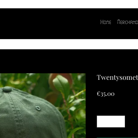
Home
Merchand
Twentysomet
Price
€35.00
Quantity
*