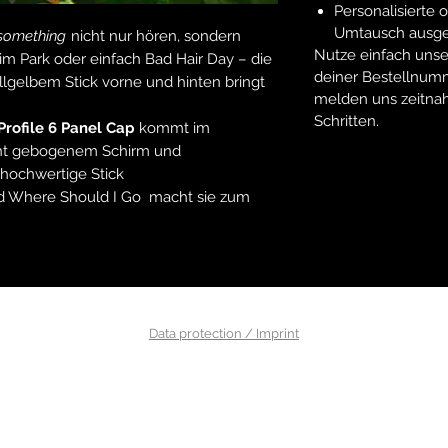
Personalisierte 
Umtausch ausge
something
nicht nur hören, sondern
Nutze einfach unse
 im Park oder einfach Bad Hair Day – die
deiner Bestellnum
lgelbem Stick vorne und hinten bringt
melden uns zeitnah
Schritten.
rofile 6 Panel Cap
kommt im
cht gebogenem Schirm und
 hochwertige Stick
d
Where Should I Go
macht sie zum
Data protection / Imprint
©2025 by Aylin Celik.