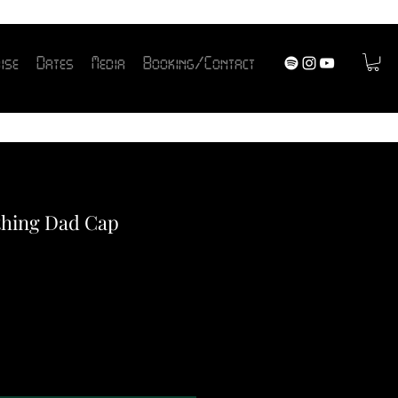
ise
Dates
Media
Booking/Contact
hing Dad Cap