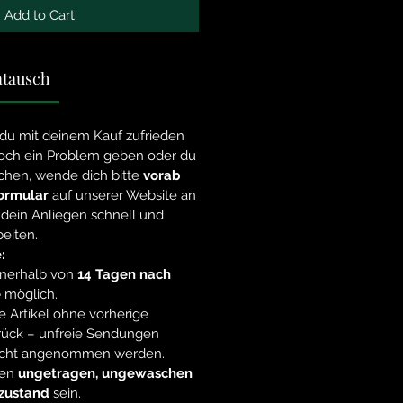
Add to Cart
tausch
du mit deinem Kauf zufrieden
nnoch ein Problem geben oder du
chen, wende dich bitte
vorab
ormular
auf unserer Website an
 dein Anliegen schnell und
eiten.
:
nnerhalb von
14 Tagen nach
e
möglich.
e Artikel ohne vorherige
rück – unfreie Sendungen
nicht angenommen werden.
sen
ungetragen, ungewaschen
lzustand
sein.